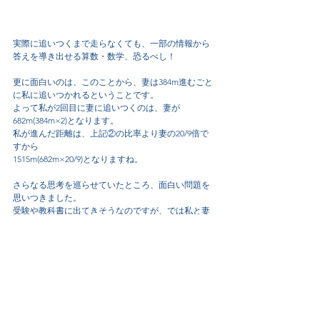
実際に追いつくまで走らなくても、一部の情報から
答えを導き出せる算数・数学、恐るべし！
更に面白いのは、このことから、妻は384m進むごと
に私に追いつかれるということです。
よって私が2回目に妻に追いつくのは、妻が
682m(384m×2)となります。
私が進んだ距離は、上記②の比率より妻の20/9倍で
すから
1515m(682m×20/9)となりますね。
さらなる思考を巡らせていたところ、面白い問題を
思いつきました。
受験や教科書に出てきそうなのですが、では私と妻
がスタート地点で合流するのは、妻が何m歩いた時
になるでしょうか？という問題です。
ここでは私のことは考え無い方が簡単です。
妻が384m歩いた時にのみ私に追いつかれる
ので、そ
の答えは384の倍数である必要がある。
そしてスタート地点で合流するということは、その
合流時に妻が走った距離は470m(1周)の倍数である必