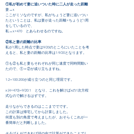
①私が初めて妻に追いついた時に二人が走った距離
妻→x
ここがミソなのですが、私がちょうど妻に追いつい
たということは、私は妻が走った距離+ちょうど1周
をしているので、
私→x+470　とあらわせるのですね。
②私と妻の距離の比率
私が1周した時点で妻は9/20のところにいたことを考
えると、私と妻の距離の比率は1:9/20となります。
①も②も私と妻もそれぞれが同じ速度で同時間動い
たので、①＝②が成り立ちますね。
1:2=100:200が成り立つのと同じ理屈です。
x:(4+470)=9/20:1　となり、これを解けばxの1次方程
式なので解けるはずです。
走りながらできるのはここまででです。
この計算は帰宅してから計算しました。
何度も別の角度で考えましたが、おそらくこれが一
番簡単だと判断しました。
そろばんができれば頭の中で計算ができたことでし