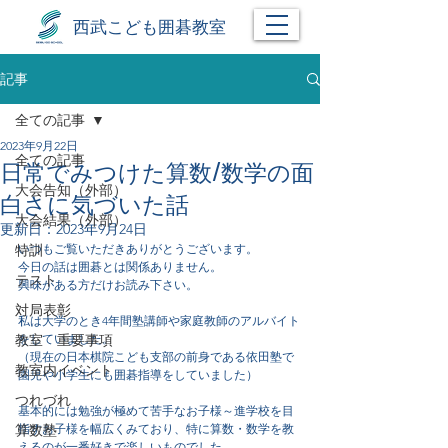
西武こども囲碁教室
記事
全ての記事
2023年9月22日
全ての記事
日常でみつけた算数/数学の面
大会告知（外部）
白さに気づいた話
大会結果（外部）
更新日：
2023年9月24日
特訓
いつもご覧いただきありがとうございます。
今日の話は囲碁とは関係ありません。
テスト
興味がある方だけお読み下さい。
対局表彰
私は大学のとき4年間塾講師や家庭教師のアルバイト
教室 重要事項
をしていました。
（現在の日本棋院こども支部の前身である依田塾で
教室内イベント
園児や小学生にも囲碁指導をしていました）
つれづれ
基本的には勉強が極めて苦手なお子様～進学校を目
算数塾
指すお子様を幅広くみており、特に算数・数学を教
えるのが一番好きで楽しいものでした。