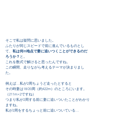
そこで私は疑問に思いました。
ふたりが同じスピードで前に進んでいるものとし
て、
私は何m地点で妻に追いつくことができるのだ
ろうか？
と。
これを数式で解けると思ったんですね。
この瞬間、走りながら考えるテーマが決まりまし
た。
例えば…私が2周ちょうど走ったとすると
その時妻は18/20周（約422m）のところにいます。
（211m×2ですね）
つまり私が2周する前に妻に追いついたことがわかり
ますね。
私が2周をするちょっと前に追いついている…