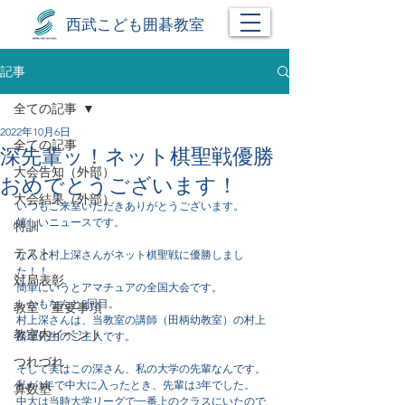
西武こども囲碁教室
記事
全ての記事
2022年10月6日
全ての記事
深先輩ッ！ネット棋聖戦優勝
大会告知（外部）
おめでとうございます！
大会結果（外部）
いつもご来室いただきありがとうございます。
嬉しいニュースです。
特訓
テスト
なんと村上深さんがネット棋聖戦に優勝しまし
た！！
対局表彰
簡単にいうとアマチュアの全国大会です。
しかもなんと2回目。
教室 重要事項
村上深さんは、当教室の講師（田柄幼教室）の村上
教室内イベント
裕理先生のご主人です。
つれづれ
そして実はこの深さん、私の大学の先輩なんです。
私が1年で中大に入ったとき、先輩は3年でした。
算数塾
中大は当時大学リーグで一番上のクラスにいたので