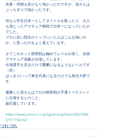
先輩・同期も皆かなり強かったのですが、深さんは
ぶっちぎりで強かったです。
何なら学生日本一としてタイトルを取ったり、大人
も混じったアマチュア棋戦で日本一になっていたの
でした。
プロに近い院生のトップにいた人はこんな強いの
か、と思ったのをよく覚えています。
さてこのネット棋聖戦は極めてレベルが高く、全国
アマチュア強豪が出場しています。
出場選手を見るだけで憂鬱になるようなレベルです
（笑）
はっきりいって東京代表になるだけでも相当大変で
す。
優勝した深さんはプロの棋聖戦の予選トーナメント
に出場するとのこと。
超応援しています。
https://www.yomiuri.co.jp/igoshougi/kisei/20221002-
OYT1T50142/
つれづれ