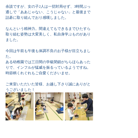
余談ですが、女の子2人は一切対局せず、3時間ぶっ
通しで「ああじゃない、こうじゃない」と最後まで
詰碁に取り組んでおり感嘆しました。
なんという精神力。間違えてもできるまでひたすら
取り組む姿勢は大変美しく、私自身学ぶものがあり
ました。
今回は午前も午後も体調不良のお子様が目立ちまし
た。
ある幼稚園では三日間の学級閉鎖がちらほらあった
りで、インフルが猛威を振るっているようですね。
時節柄くれぐれもご自愛くださいませ。
ご来室いただいた皆様、お越し下さり誠にありがと
うございました！