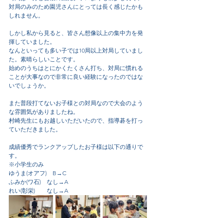
対局のみのため園児さんにとっては長く感じたかも
しれません。
しかし私から見ると、皆さん想像以上の集中力を発
揮していました。
なんといっても多い子では10局以上対局していまし
た。素晴らしいことです。
始めのうちはとにかくたくさん打ち、対局に慣れる
ことが大事なので非常に良い経験になったのではな
いでしょうか。
また普段打てないお子様との対局なので大会のよう
な雰囲気がありましたね。
村崎先生にもお越しいただいたので、指導碁を打っ
ていただきました。
成績優秀でランクアップしたお子様は以下の通りで
す。
※小学生のみ
ゆうま(オアフ)　B→C
ふみか(ワ石)　なし→A
れい(彰栄)　　なし→A