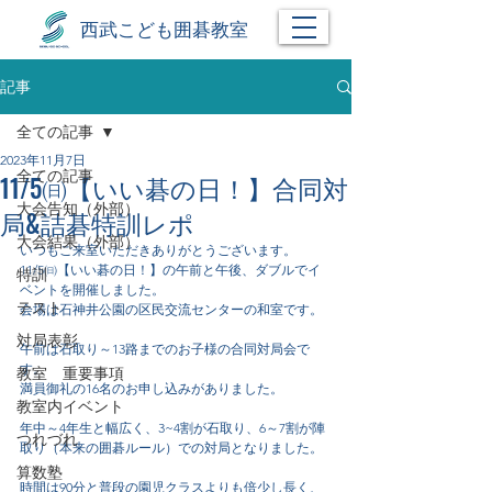
西武こども囲碁教室
記事
全ての記事
2023年11月7日
全ての記事
11/5㈰【いい碁の日！】合同対
大会告知（外部）
局&詰碁特訓レポ
大会結果（外部）
いつもご来室いただきありがとうございます。
11/5㈰【いい碁の日！】の午前と午後、ダブルでイ
特訓
ベントを開催しました。
テスト
会場は石神井公園の区民交流センターの和室です。
対局表彰
午前は石取り～13路までのお子様の合同対局会で
す。
教室 重要事項
満員御礼の16名のお申し込みがありました。
教室内イベント
年中～4年生と幅広く、3~4割が石取り、6～7割が陣
つれづれ
取り（本来の囲碁ルール）での対局となりました。
算数塾
時間は90分と普段の園児クラスよりも倍少し長く、