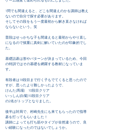
ゲーム感覚で進められるものにしました。
1問でも間違えると、どこを間違えのかを講師は教え
ないので自分で探す必要があります。
そしてその段をもう一度最初から解き直さなければ
ならないという。笑
普段はせっかちな子も間違えると最初からやり直し
になるので慎重に真剣に解いていたのが印象的でし
た。
基礎詰碁は形やパターンが決まっているため、今回
の特訓ではその基礎を網羅する教材になっていま
す。
有段者は18段目まで行く子もでてくると思ったので
すが、思ったより難しかったようで、
けんた(馬場)　10段目クリア
いっしん(白菊)10段目クリア
の2名がトップとなりました。
後半は対局で、村崎先生にも来てもらったので指導
碁を打ってもらいました！
講師によっても打ち筋やタイプが全然違うので、良
い経験になったのではないでしょうか。