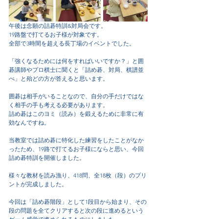
午後は念願の詰碁特訓&対局会です。
19路盤で打てるお子様が対象です。
全部で3時間を超える長丁場のイベントでした。
「強くなるためには何をすればいいですか？」と囲
碁講師やプロ棋士に聞くと「詰め碁、対局、棋譜並
べ」と殆どの方が答えると思います。
囲碁は相手がいることなので、自分の手だけではな
く相手の手も考える必要があります。
詰め碁はこのヨミ（読み）を鍛えるために非常に有
効なんですね。
当教室では詰め碁に特化した練習をしたことがなか
ったため、19路で打てるお子様にならと思い、今回
詰め碁特訓を開催しました。
様々な教材を読み漁り、418問、全18枚（段）のプリ
ントが完成しました。
今回は「詰め碁階段」として1段目から始まり、その
段の問題を全てクリアすると次の段に進めるという