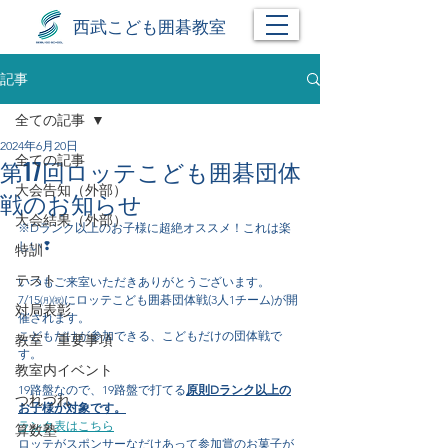
西武こども囲碁教室
記事
全ての記事
2024年6月20日
全ての記事
第17回ロッテこども囲碁団体
大会告知（外部）
戦のお知らせ
大会結果（外部）
※Dランク以上のお子様に超絶オススメ！これは楽
しい❢
特訓
テスト
いつもご来室いただきありがとうございます。
7/15㈪㈷にロッテこども囲碁団体戦(3人1チーム)が開
対局表彰
催されます。
こどもだけが参加できる、こどもだけの団体戦で
教室 重要事項
す。
教室内イベント
19路盤なので、19路盤で打てる
原則Dランク以上の
つれづれ
お子様が対象です。
ランク表はこちら
算数塾
ロッテがスポンサーなだけあって参加賞のお菓子が