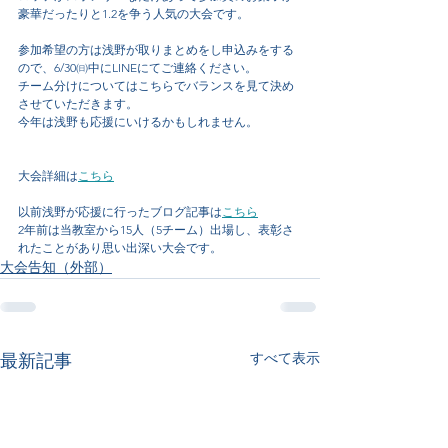
豪華だったりと1.2を争う人気の大会です。
参加希望の方は浅野が取りまとめをし申込みをする
ので、6/30㈰中にLINEにてご連絡ください。
チーム分けについてはこちらでバランスを見て決め
させていただきます。
今年は浅野も応援にいけるかもしれません。
大会詳細は
こちら
以前浅野が応援に行ったブログ記事は
こちら
2年前は当教室から15人（5チーム）出場し、表彰さ
れたことがあり思い出深い大会です。
大会告知（外部）
すべて表示
最新記事