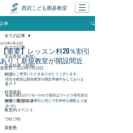
西武こども囲碁教室
記事
全ての記事
2023年9月20日
全ての記事
【重要】レッスン料20％割引
大会告知（外部）
あり！新規教室が開設間近
大会結果（外部）
更新日：
2023年9月28日
特訓
いつもご来室いただきありがとうございます。
現在当教室は新規教室の開設準備中をしておりま
テスト
す。
対局表彰
毎週月曜日の17:40~18:40で場所はワークス研究所石
教室 重要事項
神井公園です（木曜日と同じで石神井公園駅より徒
歩1分）
教室内イベント
つれづれ
算数塾