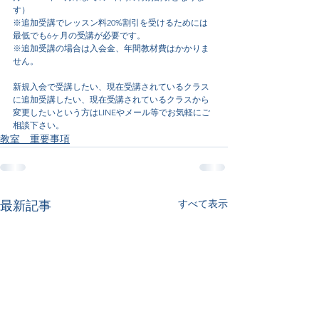
す）
※追加受講でレッスン料20%割引を受けるためには
最低でも6ヶ月の受講が必要です。
※追加受講の場合は入会金、年間教材費はかかりま
せん。
新規入会で受講したい、現在受講されているクラス
に追加受講したい、現在受講されているクラスから
変更したいという方はLINEやメール等でお気軽にご
相談下さい。
教室 重要事項
すべて表示
最新記事