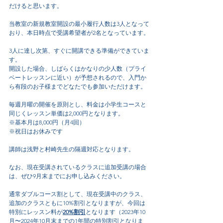
だけると思います。
当教室の新規教室開設の最小履行人数は3人となって
おり、本日時点で受講希望者が2名となっています。
3人に達し次第、すぐに開講できる準備ができていま
す。
開設した場合、しばらくはかなりの少人数（プライ
ベートレッスンに近い）が予想されるので、入門か
ら有段のお子様までどなたでも参加いただけます。
毎週月曜の開催を原則とし、料金は小学生コースと
同じくレッスン単価は2,000円となります。
※基本月は8,000円（月4回）
※祝日はお休みです
講師は浅野と村崎先生の隔週対応となります。
なお、現在受講されているクラスに追加受講の場合
は、ぜひ9月末までにお申し込みください。
通常ダブルコース割として、現在受講中のクラス、
追加のクラスともに10%割引となりますが、今回は
特別にレッスン料が
20%割引
となります（2023年10
月〜2024年10月末までの1年間の特別割引となりま