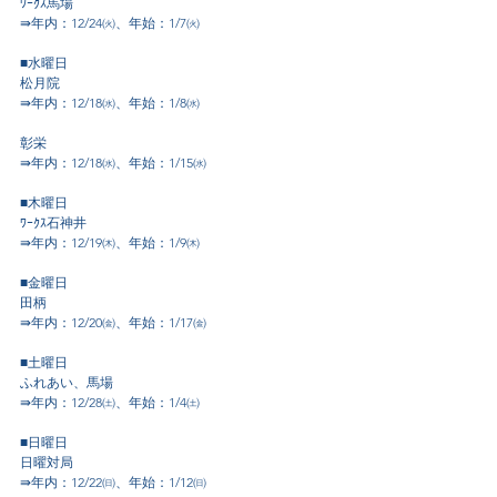
ﾜｰｸｽ馬場
⇛年内：12/24㈫、年始：1/7㈫
■水曜日
松月院
⇛年内：12/18㈬、年始：1/8㈬
彰栄
⇛
年内：12/18㈬、年始：1/15㈬
■木曜日
ﾜｰｸｽ石神井
⇛年内：12/19㈭、年始：1/9㈭
■金曜日
田柄
⇛年内：12/20㈮、年始：1/17㈮
■土曜日
ふれあい、馬場
⇛年内：12/28㈯、年始：1/4㈯
■日曜日
日曜対局
⇛年内：12/22㈰、年始：1/12㈰