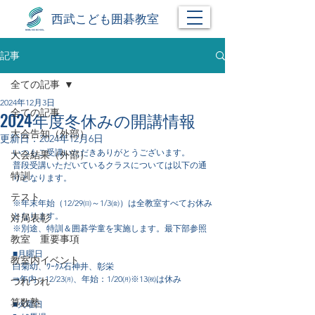
西武こども囲碁教室
記事
全ての記事
2024年12月3日
全ての記事
2024年度冬休みの開講情報
大会告知（外部）
更新日：
2024年12月6日
いつもご受講いただきありがとうございます。
大会結果（外部）
普段受講いただいているクラスについては以下の通
特訓
りとなります。
テスト
※年末年始（12/29㈰～1/3㈮）は全教室すべてお休み
となります。
対局表彰
※別途、特訓＆囲碁学童を実施します。最下部参照
教室 重要事項
■月曜日
教室内イベント
白菊幼、ﾜｰｸｽ石神井、彰栄
⇛年内：12/23㈪、年始：1/20㈪※13㈷は休み
つれづれ
算数塾
■火曜日