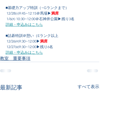
■基礎力アップ特訓（~Gランクまで）
 12/28㈯9:45~12:15＠馬場▶
満席
 1/6㈪ 10:30~12:00＠石神井公園▶残り3名
詳細・申込みはこちら
■詰碁特訓＠憩い（Eランク以上
 12/26㈭9:30~12:00▶
満席
 12/27㈮9:30~12:00▶残り6名
詳細・申込みはこちら
教室 重要事項
すべて表示
最新記事