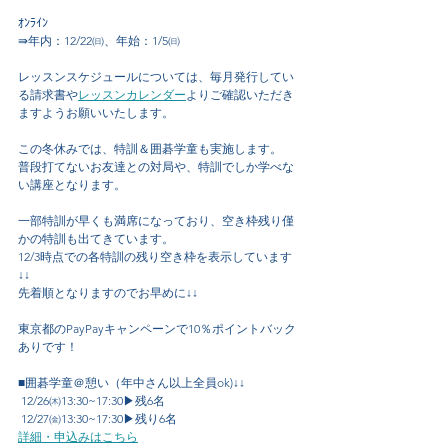
ｵﾝﾗｲﾝ
⇛年内：12/22㈰、年始：1/5㈰
レッスンスケジュールについては、毎
月発行してい
る請求書や
レッスンカレンダー
よりご確認いただき
ますようお願いいたします。
この冬休みでは、特訓＆囲碁学童も実施します。
普段打てないお友達との対局や、特訓でしか学べな
い講座となります。
一部特訓が早くも満席になっており、空き枠残り僅
かの特訓も出てきています。
12/3時点での各特訓の残り空き枠を表示しています
↓↓
先着順となりますのでお早めに↓↓
東京都のPayPayキャンペーンで10％ポイントバック
ありです！
■囲碁学童＠憩い（年中さん以上全員ok)↓↓
 12/26㈭13:30~17:30▶残6名
 12/27㈮13:30~17:30▶残り6名
詳細・申込みはこちら