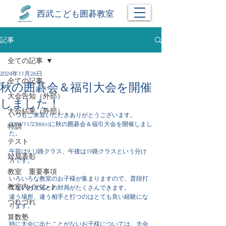
西武こども囲碁教室
記事
全ての記事
2024年11月26日
全ての記事
秋の囲碁会＆福引大会を開催
大会告知（外部）
しました！
大会結果（外部）
いつもご来室いただきありがとうございます。
2024/11/23㈷㈯に秋の囲碁会＆福引大会を開催しまし
特訓
た。
テスト
午前は9,13路クラス、午後は19路クラスという分け
対局表彰
方です。
教室 重要事項
いろいろな教室のお子様が集まりますので、普段打
教室内イベント
てないお友達との対局がたくさんできます。
違う場所、違う相手と打つのはとても良い経験にな
つれづれ
ります。
算数塾
特に大会に出たことがないお子様については、大会