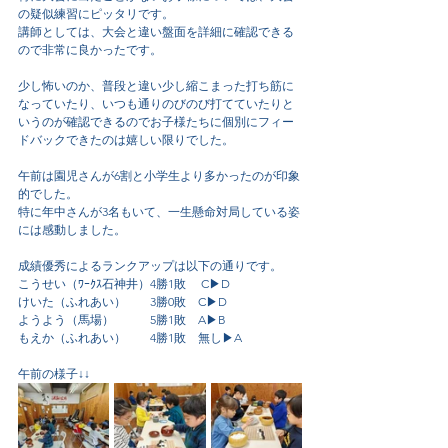
の疑似練習にピッタリです。
講師としては、大会と違い盤面を詳細に確認できる
ので非常に良かったです。
少し怖いのか、普段と違い少し縮こまった打ち筋に
なっていたり、いつも通りのびのび打てていたりと
いうのが確認できるのでお子様たちに個別にフィー
ドバックできたのは嬉しい限りでした。
午前は園児さんが6割と小学生より多かったのが印象
的でした。
特に年中さんが3名もいて、一生懸命対局している姿
には感動しました。
成績優秀によるランクアップは以下の通りです。
こうせい（ﾜｰｸｽ石神井）4勝1敗　 C▶D
けいた（ふれあい）　　3勝0敗　C▶D
ようよう（馬場）　　　5勝1敗　A▶B
もえか（ふれあい）　　4勝1敗　無し▶A
午前の様子↓↓