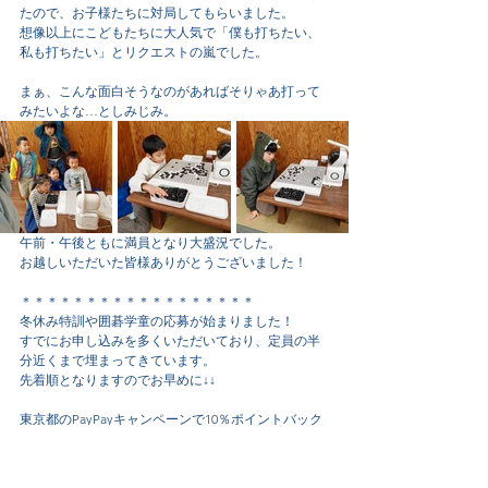
たので、お子様たちに対局してもらいました。
想像以上にこどもたちに大人気で「僕も打ちたい、
私も打ちたい」とリクエストの嵐でした。
まぁ、こんな面白そうなのがあればそりゃあ打って
みたいよな…としみじみ。
午前・午後ともに満員となり大盛況でした。
お越しいただいた皆様ありがとうございました！
＊＊＊＊＊＊＊＊＊＊＊＊＊＊＊＊＊＊
冬休み特訓や囲碁学童の応募が始まりました！
すでにお申し込みを多くいただいており、定員の半
分近くまで埋まってきています。
先着順となりますのでお早めに↓↓
東京都のPayPayキャンペーンで10％ポイントバック
ありです！
囲碁学童（年中さん以上全員ok)↓↓