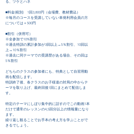
る、ツケとハネ
■料金(税別)　1回3,800円（会場費、教材費込）
※毎月のコースを受講していない単発利用会員の方
については＋500円
■割引（併用可）
※全参加で10%割引
※過去特訓の累計参加が3回以上→5％割引、10回以
上→10％割引
※過去に同テーマでの受講歴がある場合、その回は
5％割引
どちらのクラスの参加者にも、特典として自習用動
画を配信します。
特訓終了後、各クラスのお子様達の対局の中からテ
ーマを取り上げ、最終回後1回にまとめて配信しま
す。
特定のテーマにしぼり集中的に話すのでこの動画1本
だけで通常のレッスンの4,5回分以上の情報量になり
ます。
繰り返し観ることでお手本の考え方を学ぶことがで
きるでしょう。