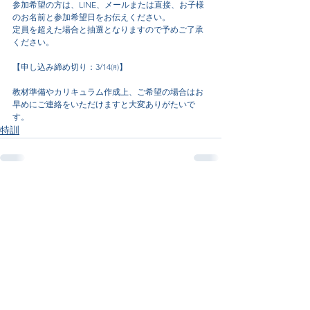
参加希望の方は、LINE、メールまたは直接、お子様
のお名前と参加希望日をお伝えください。
定員を超えた場合と抽選となりますので予めご了承
ください。
【申し込み締め切り：3/14㈪】
教材準備やカリキュラム作成上、ご希望の場合はお
早めにご連絡をいただけますと大変ありがたいで
す。
特訓
すべて表示
最新記事