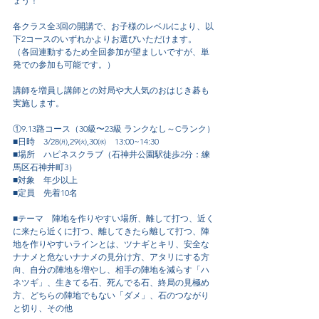
ょう！
各クラス全3回の開講で、お子様のレベルにより、以
下2コースのいずれかよりお選びいただけます。
（各回連動するため全回参加が望ましいですが、単
発での参加も可能です。）
講師を増員し講師との対局や大人気のおはじき碁も
実施します。
①9.13路コース（30級〜23級 ランクなし～Cランク）
■日時　3/28㈪,29㈫,30㈬　13:00~14:30
■場所　ハピネスクラブ（石神井公園駅徒歩2分：練
馬区石神井町3）
■対象　年少以上
■定員　先着10名
■テーマ　陣地を作りやすい場所、離して打つ、近く
に来たら近くに打つ、離してきたら離して打つ、陣
地を作りやすいラインとは、ツナギとキリ、安全な
ナナメと危ないナナメの見分け方、アタリにする方
向、自分の陣地を増やし、相手の陣地を減らす「ハ
ネツギ」、生きてる石、死んでる石、終局の見極め
方、どちらの陣地でもない「ダメ」、石のつながり
と切り、その他