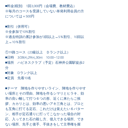
■料金(税別)　1回3,000円（会場費、教材費込）
※毎月のコースを受講していない単発利用会員の方
については＋500円
■割引（併用可）
※全参加で10%割引
※過去特訓の累計参加が3回以上→5％割引、10回以
上→10％割引
①19路コース（23級以上　Ｄランク以上）
■日時　3/28㈪,29㈫,30㈬　10:00~12:00
■場所　ハピネスクラブ（予定）石神井公園駅徒歩2
分
■対象　Dランク以上
■定員　先着10名
■テーマ　陣地を作りやすいライン、陣地を作りやす
い場所とその理由、陣地を作るシマリとヒラキ、効
率の良い離して打つ６つの形、近くに来たらご挨
拶、カカリとは、効率の悪いアキ三角とは、プロと
も互角に打てる定石、これだけは覚えたい６パター
ン、相手が定石通りに打ってこなかった場合の対
応、入ってきた石の殺し方、侵入できる場所、でき
ない場所、先手と後手、手抜きをして主導権を握