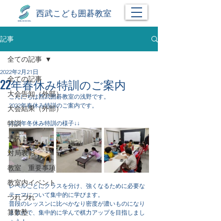
西武こども囲碁教室
記事
全ての記事
2022年2月21日
全ての記事
22年春休み特訓のご案内
大会告知（外部）
こんにちは西武囲碁教室の浅野です。
2022年春休み特訓のご案内です。
大会結果（外部）
特訓
2022年冬休み特訓の様子↓↓
テスト
対局表彰
教室 重要事項
教室内イベント
レベルごとにクラスを分け、強くなるために必要な
テーマについて集中的に学びます。
つれづれ
普段のレッスンに比べかなり密度が濃いものになり
算数塾
ますので、集中的に学んで棋力アップを目指しまし