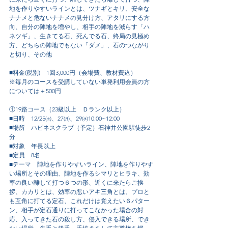
地を作りやすいラインとは、ツナギとキリ、安全な
ナナメと危ないナナメの見分け方、アタリにする方
向、自分の陣地を増やし、相手の陣地を減らす「ハ
ネツギ」、生きてる石、死んでる石、終局の見極め
方、どちらの陣地でもない「ダメ」、石のつながり
と切り、その他
■料金(税別)　1回3,000円（会場費、教材費込）
※毎月のコースを受講していない単発利用会員の方
については＋500円
①19路コース（23級以上　Ｄランク以上）
■日時　12/25㈯、27㈪、29㈬10:00~12:00
■場所　ハピネスクラブ（予定）石神井公園駅徒歩2
分
■対象　年長以上
■定員　8名
■テーマ　陣地を作りやすいライン、陣地を作りやす
い場所とその理由、陣地を作るシマリとヒラキ、効
率の良い離して打つ６つの形、近くに来たらご挨
拶、カカリとは、効率の悪いアキ三角とは、プロと
も互角に打てる定石、これだけは覚えたい６パター
ン、相手が定石通りに打ってこなかった場合の対
応、入ってきた石の殺し方、侵入できる場所、でき