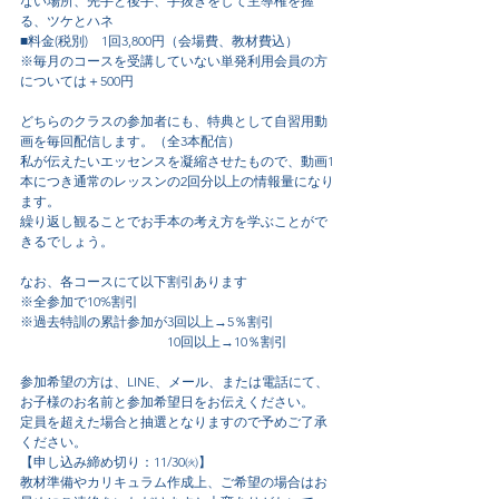
ない場所、先手と後手、手抜きをして主導権を握
る、ツケとハネ
■料金(税別)　1回3,800円（会場費、教材費込）
※毎月のコースを受講していない単発利用会員の方
については＋500円
どちらのクラスの参加者にも、特典として自習用動
画を毎回配信します。（全3本配信）
私が伝えたいエッセンスを凝縮させたもので、動画1
本につき通常のレッスンの2回分以上の情報量になり
ます。
繰り返し観ることでお手本の考え方を学ぶことがで
きるでしょう。
なお、各コースにて以下割引あります
※全参加で10%割引
※過去特訓の累計参加が3回以上→5％割引
　　　　　　　　　　　10回以上→10％割引
参加希望の方は、LINE、メール、または電話にて、
お子様のお名前と参加希望日をお伝えください。
定員を超えた場合と抽選となりますので予めご了承
ください。
【申し込み締め切り：11/30㈫】
教材準備やカリキュラム作成上、ご希望の場合はお