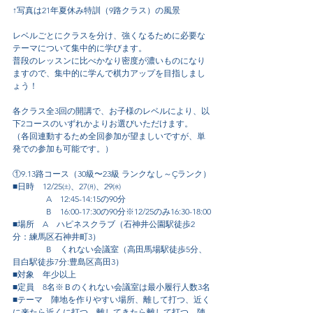
↑写真は21年夏休み特訓（9路クラス）の風景
レベルごとにクラスを分け、強くなるために必要な
テーマについて集中的に学びます。
普段のレッスンに比べかなり密度が濃いものになり
ますので、集中的に学んで棋力アップを目指しまし
ょう！
各クラス全3回の開講で、お子様のレベルにより、以
下2コースのいずれかよりお選びいただけます。
（各回連動するため全回参加が望ましいですが、単
発での参加も可能です。）
①9.13路コース（30級〜23級 ランクなし～Çランク）
■日時　12/25㈯、27㈪、29㈬
　　　　A　12:45-14:15の90分
　　　　B　16:00-17:30の90分※12/25のみ16:30-18:00
■場所　A　ハピネスクラブ（石神井公園駅徒歩2
分：練馬区石神井町3）
　　　　B　くれない会議室（高田馬場駅徒歩5分、
目白駅徒歩7分:豊島区高田3）
■対象　年少以上
■定員　8名※Ｂのくれない会議室は最小履行人数3名
■テーマ　陣地を作りやすい場所、離して打つ、近く
に来たら近くに打つ、離してきたら離して打つ、陣