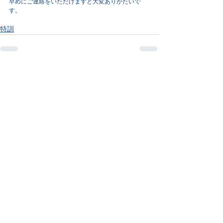
早めにご連絡をいただけますと大変ありがたいで
す。
特訓
すべて表示
最新記事