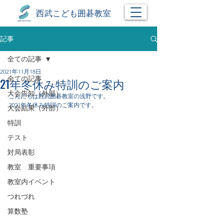
西武こども囲碁教室
記事
全ての記事
2021年11月18日
全ての記事
21年冬休み特訓のご案内
大会告知（外部）
こんにちは西武囲碁教室の浅野です。
2021年冬休み特訓のご案内です。
大会結果（外部）
特訓
テスト
対局表彰
教室 重要事項
教室内イベント
つれづれ
算数塾