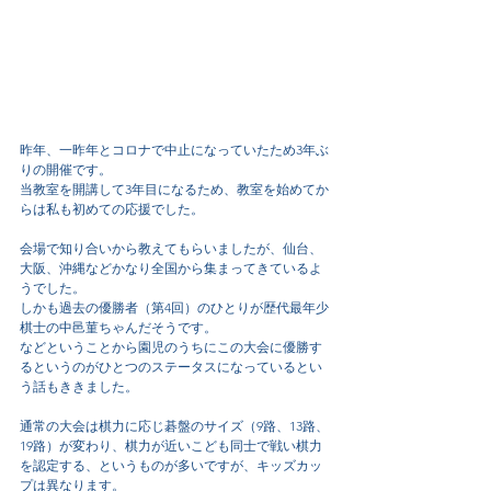
昨年、一昨年とコロナで中止になっていたため3年ぶ
りの開催です。
当教室を開講して3年目になるため、教室を始めてか
らは私も初めての応援でした。
会場で知り合いから教えてもらいましたが、仙台、
大阪、沖縄などかなり全国から集まってきているよ
うでした。
しかも過去の優勝者（第4回）のひとりが歴代最年少
棋士の中邑菫ちゃんだそうです。
などということから園児のうちにこの大会に優勝す
るというのがひとつのステータスになっているとい
う話もききました。
通常の大会は棋力に応じ碁盤のサイズ（9路、13路、
19路）が変わり、棋力が近いこども同士で戦い棋力
を認定する、というものが多いですが、キッズカッ
プは異なります。