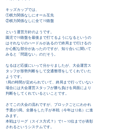
キッズカップでは、
①棋力関係なしにオール互先
②棋力関係なしに全て19路盤
という運営方針のようです。
園児で19路盤を最後まで打てるようになるというの
はそれなりのハードルがあるので終局まで行けるの
か心配な部分があったのですが、知り合いに聞いて
みると「問題ない」のだそう。
なるほど応援にいって分かりましたが、大会運営ス
タッフが形勢判断をして交通整理をしてくれていた
ようです。
1局の時間が定められていて、終局まで行っていない
場合には大会運営スタッフが勝ち負けを局面により
判断をしてくれているといことです。
さてこの大会の流れですが、ブロックごとにわかれ
予選が3局。全勝をした子が本戦（今年は12名）に進
みます。
本戦はリーグ（スイス方式？）で1～10位までが表彰
されるというシステムです。