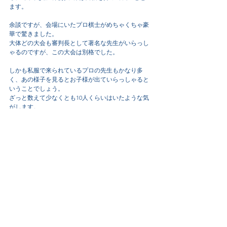
ます。
余談ですが、会場にいたプロ棋士がめちゃくちゃ豪
華で驚きました。
大体どの大会も審判長として著名な先生がいらっし
ゃるのですが、この大会は別格でした。
しかも私服で来られているプロの先生もかなり多
く、あの様子を見るとお子様が出ていらっしゃると
いうことでしょう。
ざっと数えて少なくとも10人くらいはいたような気
がします。
全体の参加人数も多く、とても活気がありました。
小学校に上がると参加資格がなくなるため、園児さ
んが参加できるよう来年も開催されることを願いま
す。
参加された皆様、お疲れさまでした！
大会結果（外部）
すべて表示
最新記事