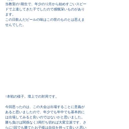
当教室の1期生で、年少の12月から始めすごいスピー
ドで上達してきた子でしたので感慨深いものがあり
ます。
この日飲んだビールの味はこの世のものとは思えま
せんでした。
↑本戦の様子。壇上での対局です。
今回思ったのは、この大会は出場することに意義が
あると思いましたので、年少でも年中でも基本的に
は出場してみると良いのではないかと思いました。
勝ち負けは関係なく3局打ち切れば大変立派です、さ
らに1回でも勝てたお子様は自信を持って良いと思い