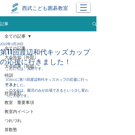
西武こども囲碁教室
記事
全ての記事
2022年3月28日
全ての記事
第11回渡辺和代キッズカップ
大会告知（外部）
の応援に行きました！
大会結果（外部）
こんにちは、浅野です。
特訓
3/26㈯に第11回渡辺和代キッズカップの応援に行っ
テスト
てきました。
この大会は、園児のみが出場できるという少し変わ
対局表彰
った大会です。
教室 重要事項
教室内イベント
つれづれ
算数塾