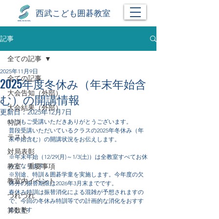
西武こども囲碁教室
記事
全ての記事
2025年11月9日
全ての記事
2025年度冬休み（年末年始含
大会告知（外部）
む）の開講情報
大会結果（外部）
更新日：
2025年12月7日
特訓
いつもご受講いただきありがとうございます。
普段受講いただいているクラスの2025年冬休み（年
テスト
末年始含む）の開講状況をお伝えします。
対局表彰
※年末年始（12/29(月)～1/3(土)）は全教室すべてお休
教室 重要事項
みとなります。
※別途、特訓＆囲碁学童を実施します。今年度の欠
教室内イベント
席分の振替期限は2026年3月末までです。
春休み特訓は振替消化による混雑が予想されますの
つれづれ
で、今回の冬休み特訓等での計画的な消化をおすす
算数塾
めします