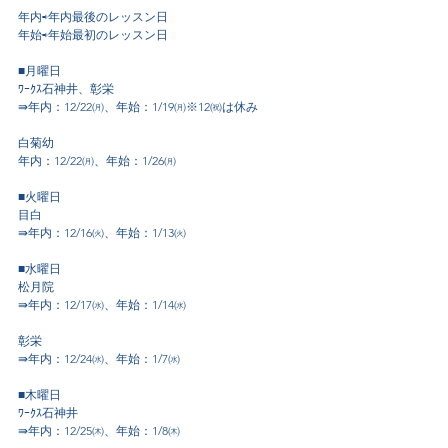
年内⇨年内最後のレッスン日
年始⇨年始最初のレッスン日
■月曜日
ﾜｰｸｽ石神井、彰栄
⇛年内：12/22㈪、年始：1/19㈪※12㈷は休み
白菊幼
年内：
12/22㈪、年始：1/26㈪
■火曜日
目白
⇛年内：12/16㈫、年始：1/13㈫
■水曜日
松月院
⇛年内：12/17㈬、年始：1/14㈬
彰栄
⇛年内：12/24㈬、年始：1/7㈬
■木曜日
ﾜｰｸｽ石神井
⇛年内：12/25㈭、年始：1/8㈭