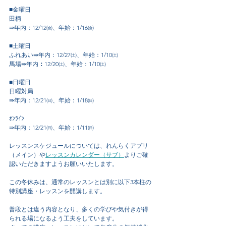
■金曜日
田柄
⇛年内：12/12㈮、年始：1/16㈮
■土曜日
ふれあい⇛年内：12/27㈯、年始：1/10㈯
馬場⇛年内
：
12/20㈯
、年始：1/10㈯
■日曜日
日曜対局
⇛年内：12/21㈰、年始：1/18㈰
ｵﾝﾗｲﾝ
⇛年内：12/21㈰、年始：1/11㈰
レッスンスケジュールについては、れんらくアプリ
（メイン）や
レッスンカレンダー（サブ）
よりご確
認いただきますようお願いいたします。
この冬休みは、通常のレッスンとは別に以下3本柱の
特別講座・レッスンを開講します。
普段とは違う内容となり、多くの学びや気付きが得
られる場になるよう工夫をしています。