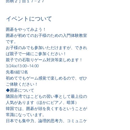
田柄２丁目１７−２７
イベントについて
囲碁をやってみよう！
囲碁が初めてのお子様のための入門体験教室
です。
お子様のみでも参加いただけますが、できれ
ば親子で一緒にご参加ください！
親子での石取りゲーム対決等楽しめます！
3/24㈮13:00~14:00
先着6組12名
初めてでもゲーム感覚で楽しめるので、ぜひ
ご体験ください！
◆囲碁について
隣国台湾ではこどもの習い事として最上位の
人気があります（ほかにピアノ、暗算）
韓国では、囲碁が頭を良くするということが
常識になっています。
日本でも集中力、論理的思考力、コミュニケ
ーション力を養えるとして、